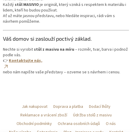
Každý
stůl MASIVIO
je originál, který vzniká s respektem k materiálu i
lidem, kteří ho budou používat.
Ať už máte jasnou představu, nebo hledáte inspiraci, rádi vám s
návrhem pomůžeme.
Váš domov si zaslouží poctivý základ.
Nechte si vyrobit
stůl z masivu na míru
– rozměr, tvar, barva i podnož
podle vás.
👉
Kontaktujte nás,
nebo nám napište vaše představy – ozveme se s návrhem i cenou.
Z
á
Jak nakupovat
Doprava a platba
Dodací lhůty
p
a
Reklamace a vrácení zboží
Údržba stolů z masivu
t
Obchodní podmínky
Ochrana osobních údajů
O nás
í