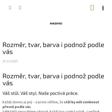
Přejít
NÁKUP
na
obsah
KOŠÍK
Rozměr, tvar, barva i podnož podle
vás
25.10.2025
Rozměr, tvar, barva i podnož podle
vás
Váš stůl. Váš styl. Naše poctivá práce.
Každý domov je jiný – a proto věříme, že
stůl by měl vzniknout
přesně podle vás
.
V MASIVIO nevyrábíme sériově. Každý kus vzniká ručně, z pečlivě