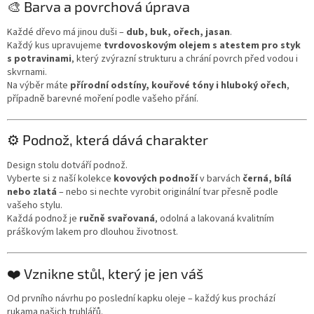
🎨 Barva a povrchová úprava
Každé dřevo má jinou duši –
dub, buk, ořech, jasan
.
Každý kus upravujeme
tvrdovoskovým olejem s atestem pro styk
s potravinami
, který zvýrazní strukturu a chrání povrch před vodou i
skvrnami.
Na výběr máte
přírodní odstíny, kouřové tóny i hluboký ořech
,
případně barevné moření podle vašeho přání.
⚙️ Podnož, která dává charakter
Design stolu dotváří podnož.
Vyberte si z naší kolekce
kovových podnoží
v barvách
černá, bílá
nebo zlatá
– nebo si nechte vyrobit originální tvar přesně podle
vašeho stylu.
Každá podnož je
ručně svařovaná
, odolná a lakovaná kvalitním
práškovým lakem pro dlouhou životnost.
❤️ Vznikne stůl, který je jen váš
Od prvního návrhu po poslední kapku oleje – každý kus prochází
rukama našich truhlářů.