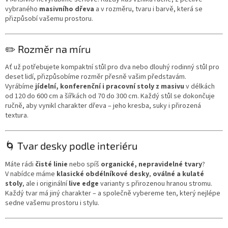
vybraného
masivního dřeva
a v rozměru, tvaru i barvě, která se
přizpůsobí vašemu prostoru.
✏️ Rozměr na míru
Ať už potřebujete kompaktní stůl pro dva nebo dlouhý rodinný stůl pro
deset lidí, přizpůsobíme rozměr přesně vašim představám.
Vyrábíme
jídelní, konferenční i pracovní stoly z masivu
v délkách
od 120 do 600 cm a šířkách od 70 do 300 cm. Každý stůl se dokončuje
ručně, aby vynikl charakter dřeva – jeho kresba, suky i přirozená
textura.
🌀 Tvar desky podle interiéru
Máte rádi
čisté linie
nebo spíš
organické, nepravidelné tvary
?
V nabídce máme
klasické obdélníkové desky
,
oválné a kulaté
stoly
, ale i originální
live edge
varianty s přirozenou hranou stromu.
Každý tvar má jiný charakter – a společně vybereme ten, který nejlépe
sedne vašemu prostoru i stylu.