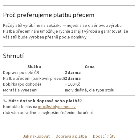
Proč preferujeme platbu předem
Každý stůl vyrábíme na zakázku — nejedná se o sériovou výrobu.
Platba předem nám umožňuje rychle zahájit výrobu a garantovat, že
váš stůl bude vyroben přesně podle domluvy.
Shrnutí
Služba
Cena
Doprava po celé ČR
Zdarma
Platba předem (bankovní převod)
Zdarma
Dobírka (po dohodě)
+ 100 Kč
Montáž a vynesení
Individuálně, dle typu stolu
📞
Máte dotaz k dopravě nebo platbě?
Kontaktujte nás na
info@stolynamiru.cz
rádi vám poradíme s nejlepším řešením doručení.
Z
á
Jak nakupovat
Doprava a platba
Dodací lhůty