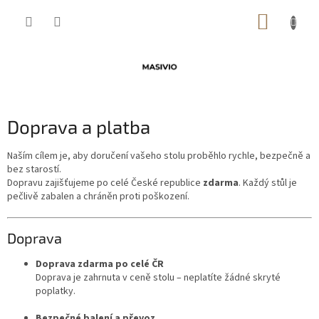
Přejít
NÁKUP
na
obsah
KOŠÍK
Doprava a platba
Naším cílem je, aby doručení vašeho stolu proběhlo rychle, bezpečně a
bez starostí.
Dopravu zajišťujeme po celé České republice
zdarma
. Každý stůl je
pečlivě zabalen a chráněn proti poškození.
Doprava
Doprava zdarma po celé ČR
Doprava je zahrnuta v ceně stolu – neplatíte žádné skryté
poplatky.
Bezpečné balení a převoz