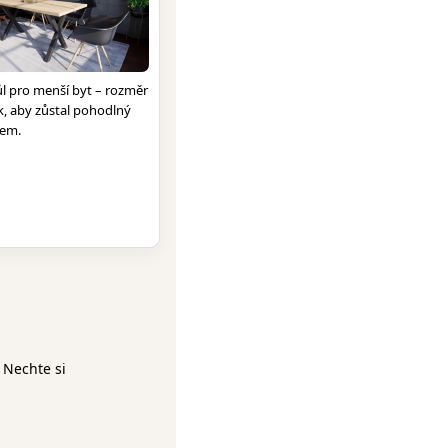
ůl pro menší byt – rozměr
k, aby zůstal pohodlný
lem.
 Nechte si