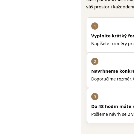
váš prostor i každoden
1
Vyplníte krátký f
Napíšete rozměry pros
2
Navrhneme konkré
Doporučíme rozměr, t
3
Do 48 hodin máte 
Pošleme návrh se 2 v