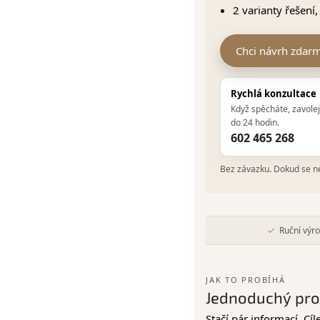
2 varianty řešení
Chci návrh zdar
Rychlá konzultace
Když spěcháte, zavolej
do 24 hodin.
602 465 268
Bez závazku. Dokud se ne
Ruční výr
JAK TO PROBÍHÁ
Jednoduchý proc
Stačí pár informací. Cí