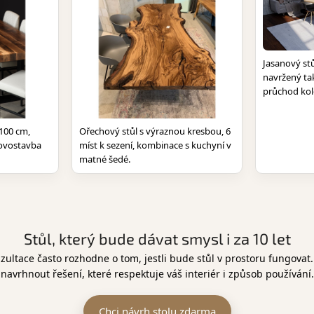
Jasanový st
navržený ta
průchod ko
 100 cm,
Ořechový stůl s výraznou kresbou, 6
novostavba
míst k sezení, kombinace s kuchyní v
matné šedé.
Stůl, který bude dávat smysl i za 10 let
zultace často rozhodne o tom, jestli bude stůl v prostoru fungovat.
navrhnout řešení, které respektuje váš interiér i způsob používání.
Chci návrh stolu zdarma