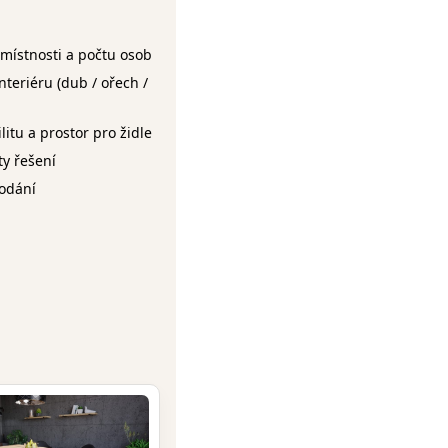
místnosti a počtu osob
nteriéru (dub / ořech /
itu a prostor pro židle
ty řešení
odání