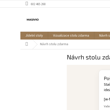
Přejít
602 465 268
na
obsah
Jídelní stoly
Vizualizace stolu zdarma
Návrh 
Domů
Návrh stolu zdarma
Návrh stolu z
Po
Sta
ide
[w-
Vaše