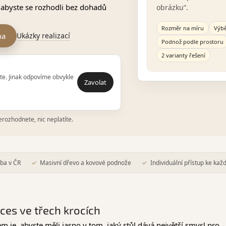
, abyste se rozhodli bez dohadů
obrázku“.
Rozměr na míru
Výbě
ma
Ukázky realizací
Podnož podle prostoru
2 varianty řešení
te. Jinak odpovíme obvykle
Zavolat
rozhodnete, nic neplatíte.
oba v ČR
Masivní dřevo a kovové podnože
Individuální přístup ke ka
es ve třech krocích
lem je, abyste měli jasno v tom, jaký stůl dává největší smysl pro