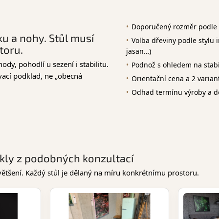
Doporučený rozměr podle 
ku a nohy. Stůl musí
Volba dřeviny podle stylu i
toru.
jasan…)
dy, pohodlí u sezení i stabilitu.
Podnož s ohledem na stabil
ací podklad, ne „obecná
Orientační cena a 2 varian
Odhad termínu výroby a d
nikly z podobných konzultací
většení. Každý stůl je dělaný na míru konkrétnímu prostoru.