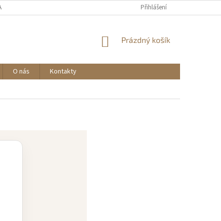
AJŮ
Přihlášení
NÁKUPNÍ
Prázdný košík
KOŠÍK
O nás
Kontakty