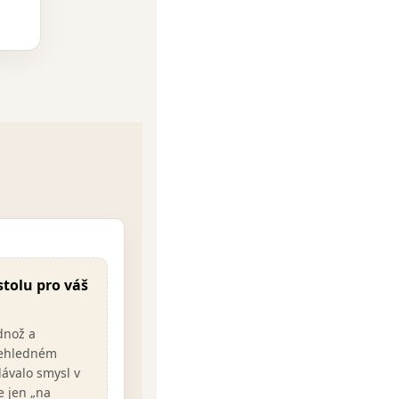
E
stolu pro váš
dnož a
řehledném
dávalo smysl v
e jen „na