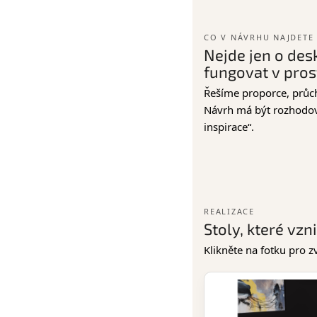
CO V NÁVRHU NAJDETE
Nejde jen o des
fungovat v pros
Řešíme proporce, průcho
Návrh má být rozhodov
inspirace“.
REALIZACE
Stoly, které vz
Klikněte na fotku pro z