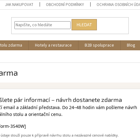
JAK NAKUPOVAT
OBCHODNÍ PODMÍNKY
OCHRANA OSOBNÍCH ÚD
HLEDAT
stolu zdarma
Hotely a restaurace
B2B spoluprace
Blog
darma
šlete pár informací – návrh dostanete zdarma
čí email a základní představa. Do 24–48 hodin vám pošleme návrh
álního stolu a orientační cenu.
form-3S40W]
 údaje slouží pouze k přípravě návrhu stolu a nezávazné cenové nabídky.