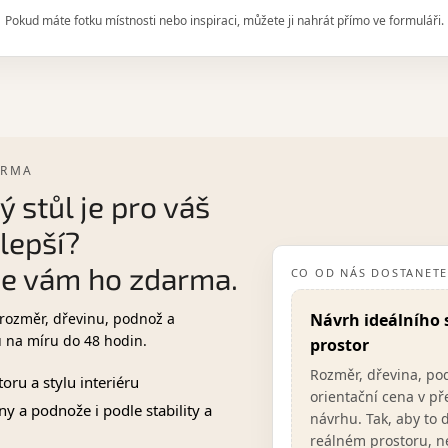
Pokud máte fotku místnosti nebo inspiraci, můžete ji nahrát přímo ve formuláři.
ARMA
ý stůl je pro váš
lepší?
e vám ho zdarma.
CO OD NÁS DOSTANET
rozměr, dřevinu, podnož a
Návrh ideálního 
u na míru do 48 hodin.
prostor
Rozměr, dřevina, po
oru a stylu interiéru
orientační cena v p
y a podnože i podle stability a
návrhu. Tak, aby to 
reálném prostoru, n