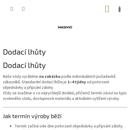
Přejít
NÁKUP
na
obsah
KOŠÍK
Dodací lhůty
Dodací lhůty
Naše stoly vyrábíme
na zakázku
podle individuálních požadavků
zákazníků. Standardní dodací lhůta je
1–4 týdny
od potvrzení
objednávky a připsání zálohy.
Vždy se snažíme o co nejrychlejší dodání, přičemž termín závisí na typu
zvoleného stolu, dostupnosti materiálu a aktuálním vytížení výroby.
Jak termín výroby běží
Termín začíná ode dne potvrzení objednávky a připsání zálohy