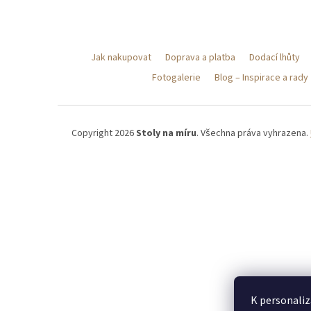
Z
á
Jak nakupovat
Doprava a platba
Dodací lhůty
p
a
Fotogalerie
Blog – Inspirace a rady
t
í
Copyright 2026
Stoly na míru
. Všechna práva vyhrazena.
K personaliz