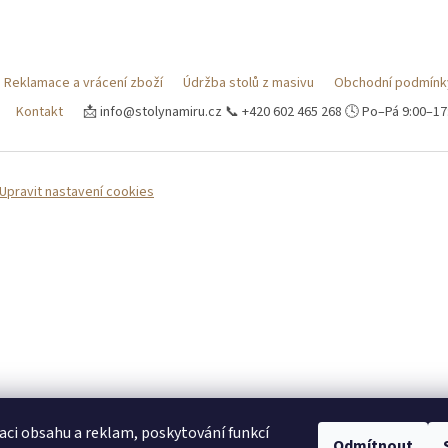
Reklamace a vrácení zboží
Údržba stolů z masivu
Obchodní podmínk
Kontakt
📩 info@stolynamiru.cz 📞 +420 602 465 268 🕓 Po–Pá 9:00–1
Upravit nastavení cookies
aci obsahu a reklam, poskytování funkcí
Odmítnout