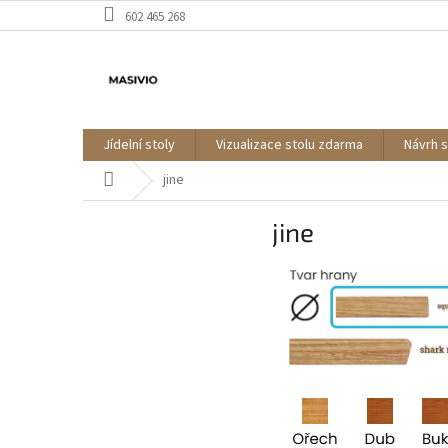
Přejít
602 465 268
na
obsah
Jídelní stoly
Vizualizace stolu zdarma
Návrh 
Domů
jine
jine