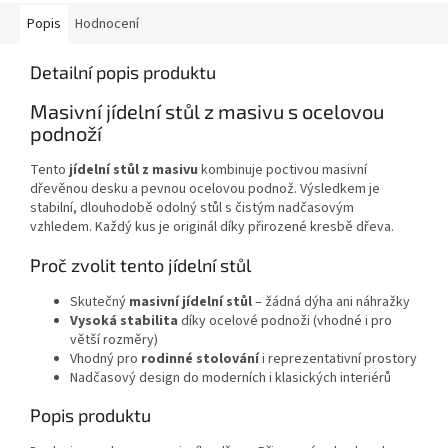
Popis
Hodnocení
Detailní popis produktu
Masivní jídelní stůl z masivu s ocelovou
podnoží
Tento
jídelní stůl z masivu
kombinuje poctivou masivní
dřevěnou desku a pevnou ocelovou podnož. Výsledkem je
stabilní, dlouhodobě odolný stůl s čistým nadčasovým
vzhledem. Každý kus je originál díky přirozené kresbě dřeva.
Proč zvolit tento jídelní stůl
Skutečný
masivní jídelní stůl
– žádná dýha ani náhražky
Vysoká stabilita
díky ocelové podnoži (vhodné i pro
větší rozměry)
Vhodný pro
rodinné stolování
i reprezentativní prostory
Nadčasový design do moderních i klasických interiérů
Popis produktu