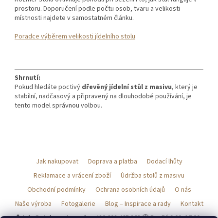
prostoru. Doporučení podle počtu osob, tvaru a velikosti
místnosti najdete v samostatném článku.
Poradce výběrem velikosti jídelního stolu
Shrnutí:
Pokud hledáte poctivý
dřevěný jídelní stůl z masivu
, který je
stabilní, nadčasový a připravený na dlouhodobé používání, je
tento model správnou volbou.
Z
á
Jak nakupovat
Doprava a platba
Dodací lhůty
p
a
Reklamace a vrácení zboží
Údržba stolů z masivu
t
Obchodní podmínky
Ochrana osobních údajů
O nás
í
Naše výroba
Fotogalerie
Blog – Inspirace a rady
Kontakt
📩 info@stolynamiru.cz 📞 +420 602 465 268 🕓 Po–Pá 9:00–17:00