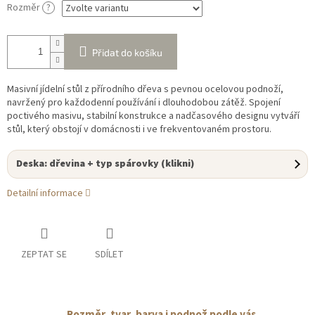
Rozměr
?
Přidat do košíku
Masivní jídelní stůl z přírodního dřeva s pevnou ocelovou podnoží,
navržený pro každodenní používání i dlouhodobou zátěž. Spojení
poctivého masivu, stabilní konstrukce a nadčasového designu vytváří
stůl, který obstojí v domácnosti i ve frekventovaném prostoru.
Deska: dřevina + typ spárovky (klikni)
Detailní informace
ZEPTAT SE
SDÍLET
Rozměr, tvar, barva i podnož podle vás.