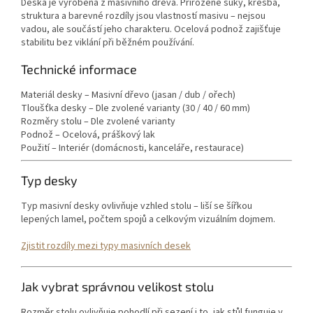
Deska je vyrobena z masivního dřeva. Přirozené suky, kresba,
struktura a barevné rozdíly jsou vlastností masivu – nejsou
vadou, ale součástí jeho charakteru. Ocelová podnož zajišťuje
stabilitu bez viklání při běžném používání.
Technické informace
Materiál desky – Masivní dřevo (jasan / dub / ořech)
Tloušťka desky – Dle zvolené varianty (30 / 40 / 60 mm)
Rozměry stolu – Dle zvolené varianty
Podnož – Ocelová, práškový lak
Použití – Interiér (domácnosti, kanceláře, restaurace)
Typ desky
Typ masivní desky ovlivňuje vzhled stolu – liší se šířkou
lepených lamel, počtem spojů a celkovým vizuálním dojmem.
Zjistit rozdíly mezi typy masivních desek
Jak vybrat správnou velikost stolu
Rozměr stolu ovlivňuje pohodlí při sezení i to, jak stůl funguje v