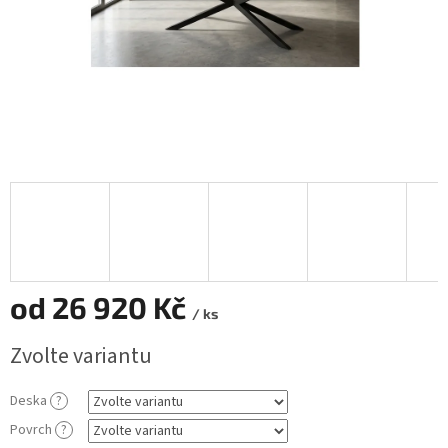
od
26 920 Kč
/ ks
Měrná
Zvolte variantu
cena:
Deska
?
Povrch
?