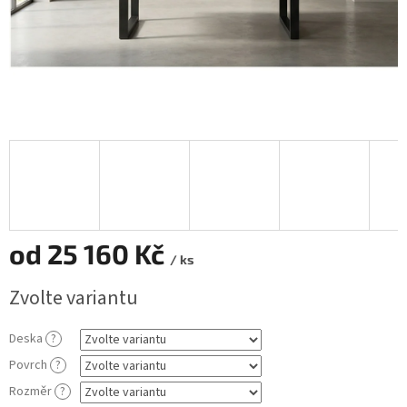
od
25 160 Kč
/ ks
Měrná
Zvolte variantu
cena:
Deska
?
Povrch
?
Rozměr
?