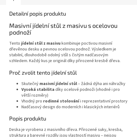
Detailní popis produktu
Masivní jídelní stůl z masivu s ocelovou
podnoží
Tento
jídelní stůl z masivu
kombinuje poctivou masivní
dřevěnou desku a pevnou ocelovou podnož. Výsledkem je
stabilní, dlouhodobě odolný stůl s čistým nadčasovým
vzhledem. Každý kus je originál díky přirozené kresbě dřeva.
Proč zvolit tento jídelní stůl
Skutečný
masivní jídelní stůl
– žádná dýha ani náhražky
Vysoká stabilita
díky ocelové podnoži (vhodné i pro
větší rozměry)
Vhodný pro
rodinné stolování
i reprezentativní prostory
Nadčasový design do moderních i klasických interiérů
Popis produktu
Deska je vyrobena z masivního dřeva. Přirozené suky, kresba,
struktura a barevné rozdíly jsou vlastností masivu – nejsou