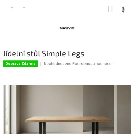
Přejít
NÁKUP
na
obsah
KOŠÍK
Jídelní stůl Simple Legs
Průměrné
Neohodnoceno
Podrobnosti hodnocení
Doprava Zdarma
hodnocení
produktu
je
0,0
z
5
hvězdiček.