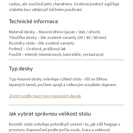
vadou, ale součástí jeho charakteru. Ocelová podnož zajišťuje
stabilitu bez viklání při běžném používání.
Technické informace
Materiál desky – Masivní dřevo (jasan / dub / ořech)
Tloušťka desky – Dle zvolené varianty (30 / 40 / 60 mm)
Rozměry stolu – Dle zvolené varianty
Podnož – Ocelová, práškový lak
Použití – Interiér (domácnosti, kanceláře, restaurace)
Typ desky
Typ masivní desky ovlivňuje vzhled stolu – liší se šířkou
lepených lamel, počtem spojů a celkovým vizuálním dojmem.
Zjistit rozdíly mezi typy masivních desek
Jak vybrat správnou velikost stolu
Rozměr stolu ovlivňuje pohodlí při sezení i to, jak stůl funguje v
prostoru. Doporučení podle počtu osob, tvaru a velikosti