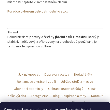
místnosti najdete v samostatném článku.
Poradce výběrem velikosti jídelního stolu
Shrnutí:
Pokud hledáte poctivý
dřevěný jídelní stůl z masivu
, který je
stabilní, nadčasový a připravený na dlouhodobé používání, je
tento model správnou volbou.
Z
á
Jak nakupovat
Doprava a platba
Dodací lhůty
p
a
Reklamace a vrácení zboží
Údržba stolů z masivu
t
Obchodní podmínky
Ochrana osobních údajů
O nás
í
Naše výroba
Fotogalerie
Blog – Inspirace a rady
Kontakt
📩 info@stolynamiru.cz 📞 +420 602 465 268 🕓 Po–Pá 9:00–17:00
🏭 Sudoměřice u Tábora 11, 391 36
K personalizaci obsahu a reklam, poskytování funkcí